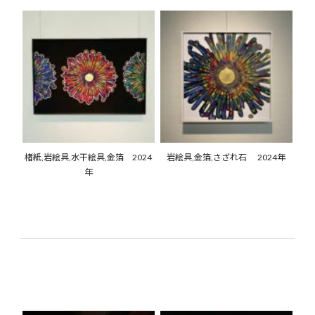
楮紙,岩絵具,水干絵具,金箔 2024
岩絵具,金箔,さざれ石 2024年
年