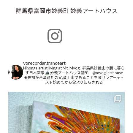
群馬県富岡市妙義町 妙義アートハウス
yorecordar.tranceart
Nihonga artist living at Mt. Myogi.
群馬県妙義山の麓に暮ら
す日本画家
妙義アートハウス講師 @myogi.arthouse
✺先祖が台湾彫刻の父,黄土水であることを脱サラアーティ
スト始めてから父より知らされる