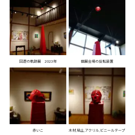
回遊の軌跡展 2023年
個展会場の反転装置
赤いこ
木材,粘土,アクリル,ビニールテープ