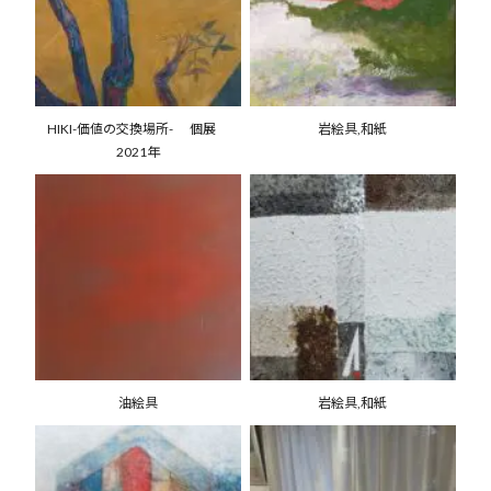
HIKI-価値の交換場所- 個展
岩絵具,和紙
2021年
油絵具
岩絵具,和紙