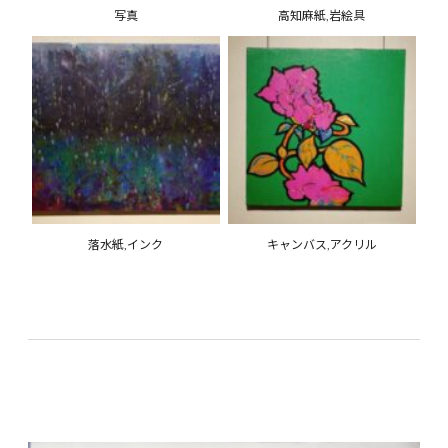
写真
高知麻紙,岩絵具
落水紙,インク
キャンバス,アクリル