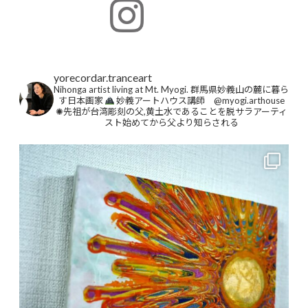
yorecordar.tranceart
Nihonga artist living at Mt. Myogi.
群馬県妙義山の麓に暮ら
す日本画家
妙義アートハウス講師 @myogi.arthouse
✺先祖が台湾彫刻の父,黄土水であることを脱サラアーティ
スト始めてから父より知らされる