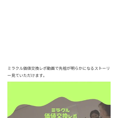
賴黃田／YORECORDAR 即本名：幸田賴子／Yoriko Koda，
是「台灣雕塑之父」黃土水的後裔。
她是黃土水兄長黃順來的曾孫女。在黃土水紀錄片《甘露水》
於台灣舉行的放映會上，她曾與父親雅彥一同登台致詞。
黃土水於35歲辭世，巧合的是，賴黃田正是從35歲開始展
開藝術創作活動。
ミラクル価値交換レポ動画で先祖が明らかになるストーリ
ー見ていただけます。