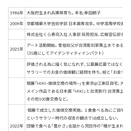
1986年
大阪府生まれ兵庫県育ち。本名:幸田頼子
2009年
京都精華大学芸術学部 日本画専攻卒。中学高等学校美術
株式会社くら寿司入社 人事部 採用担当、広報宣伝部を経て
アート活動開始。曾祖伯父が台湾彫刻家黄土水であるこ
2021年
（35歳にしてアイデンティティインパクト）
評価される為に描く気になれず、公募展応募ではなくま
サラリーでのお金の価値観に疑問を持ち、絵と「お金でな
個展「HIKI~価値交換の場所~」を東京@江東区自宅、大
メイン作品である日本画 「HIKI」と台湾旅行:台湾黄土
その他100食交換など。
個展で成立した価値交換実施。１食食べる為にご自宅まで
という
サラリー時代の収支の観点では成立しない、
2022年
団欒で食べる「豊かさ」会話から次回作の「種が生まれる