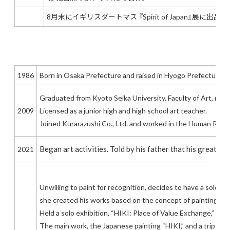
8月末にイギリスダートマス 『Spirit of Japan』展
1986
Born in Osaka Prefecture and raised in Hyogo Prefecture. 
Graduated from Kyoto Seika University, Faculty of Art, majo
2009
Licensed as a junior high and high school art teacher.
Joined Kurarazushi Co., Ltd. and worked in the Human Reso
Began art activities. Told by his father that his great-
2021
Unwilling to paint for recognition, decides to have a solo exh
she created his works based on the concept of painting and
Held a solo exhibition, “HIKI: Place of Value Exchange,” at
The main work, the Japanese painting “HIKI,” and a trip t