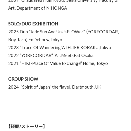
2009
Graduated from Kyoto Seika University, Faculty of
Art, Department of NIHONGA
SOLO/DUO EXHIBITION
2025 Duo ”Jade Sun And UnUsFLOWer”
（
YORECORDAR,
Roy Taro) EnDehors
、
Tokyo
2023 “Trace Of Wandering”ATELIER KORAKU,Tokyo
2022 “YORECORDAR”
ArtMeetsEat,Osaka
2021 “HIKI-Place Of Value Exchange” Home, Tokyo
GROUP SHOW
2024
“Spirit of Japan” the flavel, Dartmouth, UK
【経歴/ストーリー】