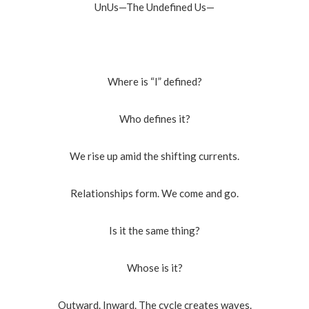
UnUs—The Undefined Us—
Where is “I” defined?
Who defines it?
We rise up amid the shifting currents.
Relationships form. We come and go.
Is it the same thing?
Whose is it?
Outward. Inward. The cycle creates waves.