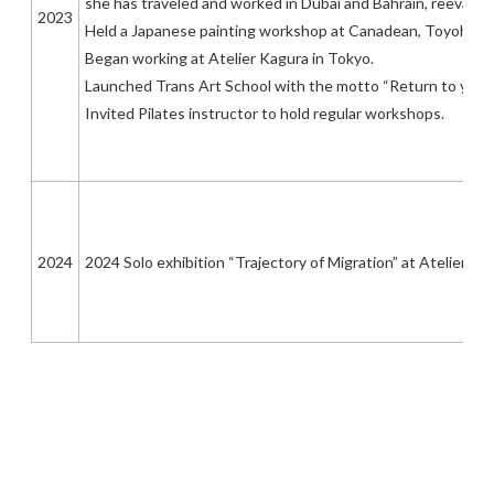
she has traveled and worked in Dubai and Bahrain, reevalua
2023
Held a Japanese painting workshop at Canadean, Toyohashi,
Began working at Atelier Kagura in Tokyo.
Launched Trans Art School with the motto “Return to your 
Invited Pilates instructor to hold regular workshops.
2024
2024 Solo exhibition “Trajectory of Migration” at Atelier Kag
頼黄田/ヨリコーダ/YORECORDAR は、本名：幸田頼
子/YorikoKodaと同一人物であり、台湾彫刻の父,黄土水の末裔
です。