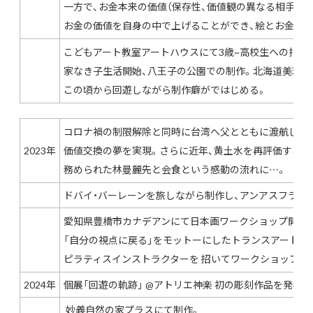
一方で、お金本来の価値（保存性、価値観の異なる相手と
お金の価値を自身の中で上げることができ、絵とお金の
こどもアート教室アートハウスにて3歳~高校生への指導
家なき子生活開始、八王子の公園での制作。北海道美瑛で
この頃から回遊しながら制作癖がではじめる。
コロナ禍の制限解除と同時に台湾へ父とともに渡航し台
2023年
価値交換の夢を実現。
さらに近年、黄土水を再評価する
務められた林曼麗先と会食という感動の流れに…。
ドバイ・バーレーンを旅しながら制作し、アンアスフラワ
愛知県豊橋市カナデアンにて日本画ワークショップ開催。
「自分の視点に戻る」をモットーにしたトランスアート学
ピラティスインストラクターを 招いてワークショップ定
2024年
個展「回遊の軌跡」 @アトリエ神楽 初の彫刻作品を発表
妙義自然の家プラスにて制作。