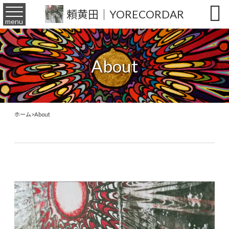

頼黄田｜YORECORDAR
menu
About
ホーム
>
About