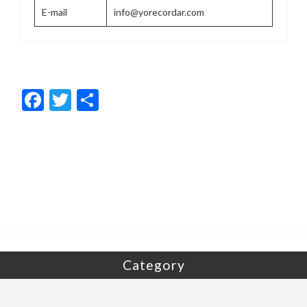
E-mail
info@yorecordar.com
F
T
共
ac
w
有
e
itt
b
er
o
o
k
Category