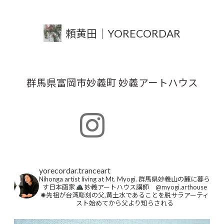
頼黄田｜YORECORDAR
群馬県富岡市妙義町 妙義アートハウス
yorecordar.tranceart
Nihonga artist living at Mt. Myogi.
群馬県妙義山の麓に暮ら
す日本画家
妙義アートハウス講師 @myogi.arthouse
✺先祖が台湾彫刻の父,黄土水であることを脱サラアーティ
スト始めてから父より知らされる