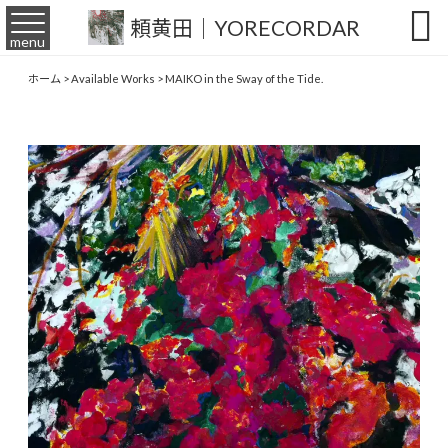

頼黄田｜YORECORDAR
menu
ホーム
>
Available Works
>
MAIKO in the Sway of the Tide.