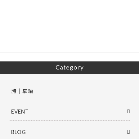
ac
w
有
e
itt
b
er
o
o
k
Category
詩｜掌編
EVENT
BLOG