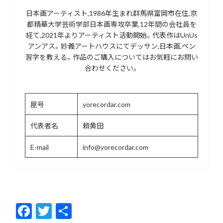
日本画アーティスト,1986年生まれ群馬県富岡市在住,京
都精華大学芸術学部日本画専攻卒業,12年間の会社員を
経て,2021年よりアーティスト活動開始。代表作はUnUs
アンアス。妙義アートハウスにてデッサン,日本画,ペン
習字を教える。作品のご購入についてはお気軽にお問い
合わせください。
屋号
yorecordar.com
代表者名
頼黄田
E-mail
info@yorecordar.com
F
T
共