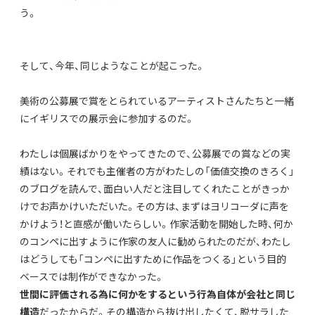
う。
そして、今年、同じようなことが起こった。
美術の公募展で賞をとられているアーティストさんたちと一緒
にイギリスでの展示会に参加するのだ。
わたしは個展ばかりをやってきたので、公募展での賞などの実
績はない。それでも主催者の方がわたしの「価値交換のきろく」
のブログを読んで、面白い人だと注目してくれたことがきっか
けでお声かけいただいた。その方は、まずはヨリコーダに声を
かけよう！と直感が働いたらしい。作家活動を開始した時、何か
のコンペに出すように作家の友人に勧められたのだが、わたし
はどうしても「コンペに出すために作品をつくる」という目的
ベースでは制作ができなかった。
世間に評価される為に何かをするという行為自体が会社と同じ
構造
だったからだ。その構造から抜け出したくて、脱サラした