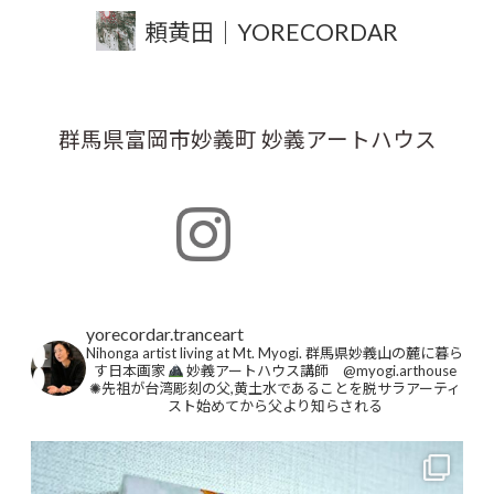
頼黄田｜YORECORDAR
群馬県富岡市妙義町 妙義アートハウス
yorecordar.tranceart
Nihonga artist living at Mt. Myogi.
群馬県妙義山の麓に暮ら
す日本画家
妙義アートハウス講師 @myogi.arthouse
✺先祖が台湾彫刻の父,黄土水であることを脱サラアーティ
スト始めてから父より知らされる